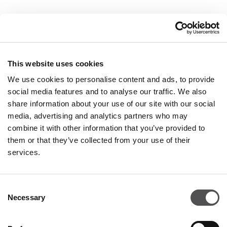
This website uses cookies
We use cookies to personalise content and ads, to provide
social media features and to analyse our traffic. We also
share information about your use of our site with our social
media, advertising and analytics partners who may
GIUNTI AL PUNTO
combine it with other information that you’ve provided to
them or that they’ve collected from your use of their
Franciacorta Designer Village
services.
Negozio 129
Piazza Cascina Moie 1/2
25050 Rodengo Saiano BS
Consent
Necessary
Selection
+390306811742