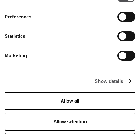
+390306810556
Preferences
Statistics
Marketing
FRANCIACORTA
DESIGNER VILLAGE
Show details
Allow all
Allow selection
Orari di apertura
Negozi