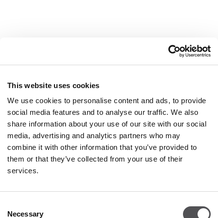
This website uses cookies
We use cookies to personalise content and ads, to provide
social media features and to analyse our traffic. We also
share information about your use of our site with our social
media, advertising and analytics partners who may
combine it with other information that you’ve provided to
GUTTERIDGE
them or that they’ve collected from your use of their
Franciacorta Designer Village
services.
Negozio 106
Piazza Cascina Moie 1/2
Consent
25050 Rodengo Saiano BS
Necessary
Selection