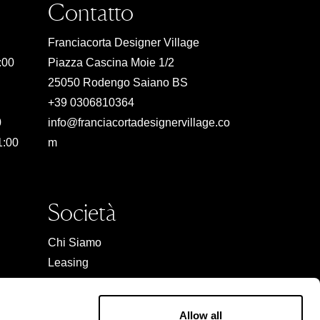
Contatto
Franciacorta Designer Village
:00
Piazza Cascina Moie 1/2
25050 Rodengo Saiano BS
+39 0306810364
0
info@franciacortadesignervillage.co
1:00
m
Società
Chi Siamo
Leasing
Contatto
Lavora con noi
Allow all