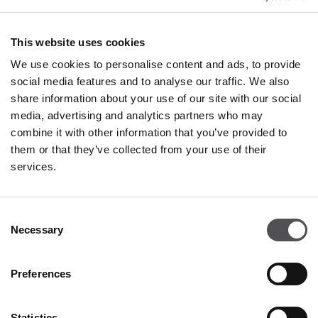
This website uses cookies
OTTOD’AME
We use cookies to personalise content and ads, to provide
Franciacorta Designer Village
social media features and to analyse our traffic. We also
Negozio 114
share information about your use of our site with our social
Piazza Cascina Moie 1/2
media, advertising and analytics partners who may
25050 Rodengo Saiano BS
combine it with other information that you’ve provided to
them or that they’ve collected from your use of their
+390302395405
services.
Consent
Necessary
Selection
Preferences
FRANCIACORTA
Statistics