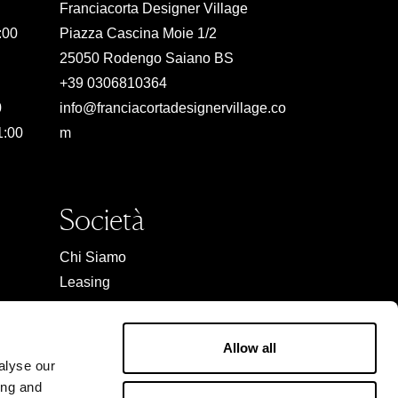
Franciacorta Designer Village
:00
Piazza Cascina Moie 1/2
25050 Rodengo Saiano BS
+39 0306810364
0
info@franciacortadesignervillage.co
1:00
m
Società
Chi Siamo
Leasing
Contatto
Lavora con noi
Allow all
Area riservata
alyse our
ing and