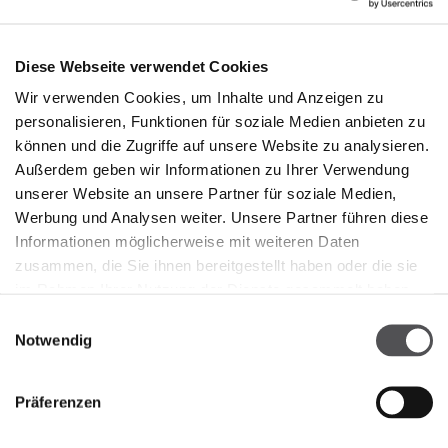
Diese Webseite verwendet Cookies
Wir verwenden Cookies, um Inhalte und Anzeigen zu
personalisieren, Funktionen für soziale Medien anbieten zu
können und die Zugriffe auf unsere Website zu analysieren.
Außerdem geben wir Informationen zu Ihrer Verwendung
BATA
unserer Website an unsere Partner für soziale Medien,
Franciacorta Designer Village
Werbung und Analysen weiter. Unsere Partner führen diese
Store 77
Informationen möglicherweise mit weiteren Daten
Piazza Cascina Moie 1/2
zusammen, die Sie ihnen bereitgestellt haben oder die sie
25050 Rodengo Saiano BS
im Rahmen Ihrer Nutzung der Dienste gesammelt haben.
Einwilligungsauswahl
+390306119684
Notwendig
Präferenzen