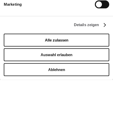
Datenschutzerklärung
Marketing
Whistleblowing
Reserved area
Details zeigen
ÖFFNUNGSZEITEN
Alle zulassen
Shops
Montag - Sonntag
10:00 - 20:00
Auswahl erlauben
Gastronomie
Montag - Donnerstag
09:00 - 20:30
Ablehnen
Freitag - Sonntag
09:00 - 21:00
Öffnungszeiten im Detail
15.08.2026 (Italian Public Holiday)
10:00 - 20:00