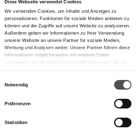
Diese Webseite verwendet Cookies
Wir verwenden Cookies, um Inhalte und Anzeigen zu
personalisieren, Funktionen für soziale Medien anbieten zu
PREMIUM CLUB
können und die Zugriffe auf unsere Website zu analysieren.
Außerdem geben wir Informationen zu Ihrer Verwendung
Jetzt registrieren
unserer Website an unsere Partner für soziale Medien,
Werbung und Analysen weiter. Unsere Partner führen diese
Informationen möglicherweise mit weiteren Daten
zusammen, die Sie ihnen bereitgestellt haben oder die sie
im Rahmen Ihrer Nutzung der Dienste gesammelt haben.
Einwilligungsauswahl
Notwendig
UNTERNEHMEN
Über uns
Präferenzen
Vermietung
Jobs
Statistiken
Impressum