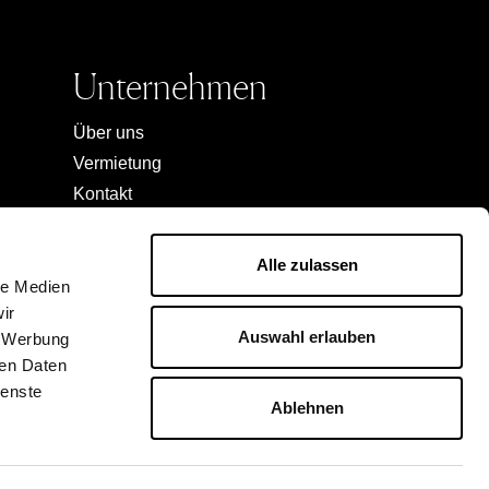
Unternehmen
Über uns
Vermietung
Kontakt
Jobs
Reserved area
Alle zulassen
le Medien
ir
Auswahl erlauben
, Werbung
*gegenüber der unverbindlichen
Preisempfehlung des Herstellers. Der
ren Daten
Outletpreis ist der Referenzpreis. Solange der
ienste
Vorrat reicht.
Ablehnen
Managed by FREY Group