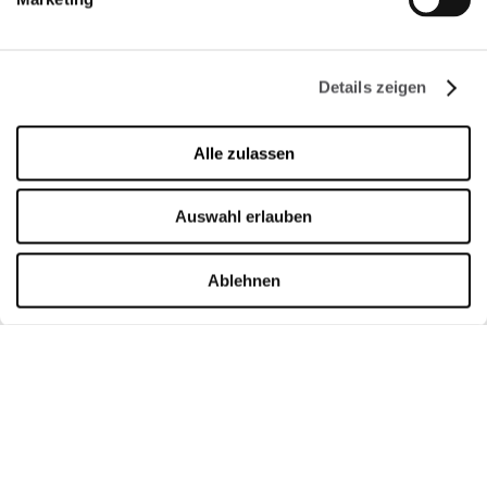
Whistleblowing
Reserved area
Details zeigen
ÖFFNUNGSZEITEN
Alle zulassen
Shops
Montag - Sonntag
10:00 - 20:00
Auswahl erlauben
Gastronomie
Montag - Donnerstag
09:00 - 20:30
Freitag - Sonntag
09:00 - 21:00
Ablehnen
Öffnungszeiten im Detail
15.08.2026 (Italian Public Holiday)
10:00 - 20:00
KONTAKT