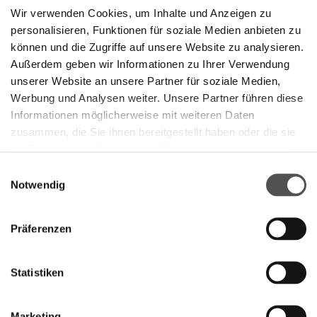
Wir verwenden Cookies, um Inhalte und Anzeigen zu
PREMIUM CLUB
personalisieren, Funktionen für soziale Medien anbieten zu
können und die Zugriffe auf unsere Website zu analysieren.
Außerdem geben wir Informationen zu Ihrer Verwendung
Jetzt registrieren
unserer Website an unsere Partner für soziale Medien,
Werbung und Analysen weiter. Unsere Partner führen diese
Informationen möglicherweise mit weiteren Daten
zusammen, die Sie ihnen bereitgestellt haben oder die sie
im Rahmen Ihrer Nutzung der Dienste gesammelt haben.
Einwilligungsauswahl
UNTERNEHMEN
Notwendig
Über uns
Präferenzen
Vermietung
Jobs
Statistiken
Impressum
Datenschutzerklärung
Marketing