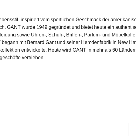
ebensstil, inspiriert vom sportlichen Geschmack der amerikani
ouch. GANT wurde 1949 gegründet und bietet heute ein authent
idung sowie Uhren-, Schuh-, Brillen-, Parfum- und Möbelkollekt
 begann mit Bernard Gant und seiner Hemdenfabrik in New Have
skollektion entwickelte. Heute wird GANT in mehr als 60 Lände
eschäfte vertrieben.