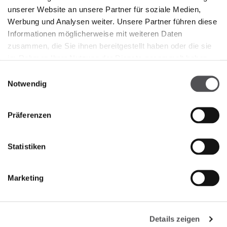
Store 14
unserer Website an unsere Partner für soziale Medien,
Piazza Cascina Moie 1/2
Werbung und Analysen weiter. Unsere Partner führen diese
25050 Rodengo Saiano BS
Informationen möglicherweise mit weiteren Daten
zusammen, die Sie ihnen bereitgestellt haben oder die sie
+390306811007
im Rahmen Ihrer Nutzung der Dienste gesammelt haben.
Einwilligungsauswahl
Notwendig
Präferenzen
Statistiken
FRANCIACORTA
DESIGNER VILLAGE
Marketing
Details zeigen