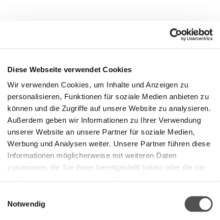
Diese Webseite verwendet Cookies
Wir verwenden Cookies, um Inhalte und Anzeigen zu
personalisieren, Funktionen für soziale Medien anbieten zu
können und die Zugriffe auf unsere Website zu analysieren.
Außerdem geben wir Informationen zu Ihrer Verwendung
unserer Website an unsere Partner für soziale Medien,
KAPPA
Werbung und Analysen weiter. Unsere Partner führen diese
Franciacorta Designer Village
Informationen möglicherweise mit weiteren Daten
Store 21
zusammen, die Sie ihnen bereitgestellt haben oder die sie
Piazza Cascina Moie 1/2
im Rahmen Ihrer Nutzung der Dienste gesammelt haben.
25050 Rodengo Saiano BS
Einwilligungsauswahl
Notwendig
+390308995109