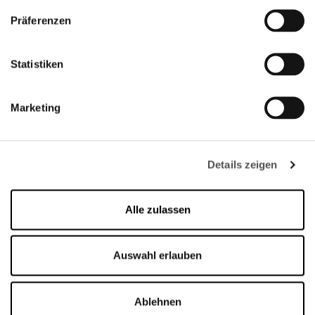
Präferenzen
Statistiken
Marketing
FRANCIACORTA
DESIGNER VILLAGE
Details zeigen
Alle zulassen
Öffnungszeiten
Auswahl erlauben
Shops
Ablehnen
Montag - Sonntag 10:00 - 20:00