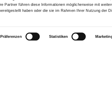
re Partner führen diese Informationen möglicherweise mit weite
ereitgestellt haben oder die sie im Rahmen Ihrer Nutzung der D
GSZEITEN
KONTAKT
Franciacorta Designer Village
 Sonntag
10:00 - 20:00
Piazza Cascina Moie 1/2
25050 Rodengo Saiano BS
Präferenzen
Statistiken
Marketin
mie
+39 0306810364
 Donnerstag
09:00 - 20:30
info@franciacortadesignervillag
 Sonntag
09:00 - 21:00
eiten im Detail
6 (Italian Public
10:00 - 20:00