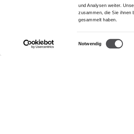
und Analysen weiter. Unse
zusammen, die Sie ihnen b
UNTERNEHMEN
ÖFFNUN
gesammelt haben.
Über uns
Shops
Montag -
Vermietung
Einwilligungsauswahl
Notwendig
Gastrono
Jobs
Montag -
Impressum
Freitag -
Datenschutzerklärung
Öffnungsz
Whistleblowing
Reserved area
15.08.202
Holiday)