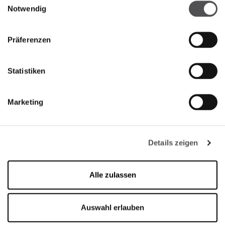
25050 Rodengo Saiano BS
Notwendig
+390302330086
Präferenzen
Statistiken
Marketing
FRANCIACORTA
DESIGNER VILLAGE
Details zeigen
Alle zulassen
Auswahl erlauben
Öffnungszeiten