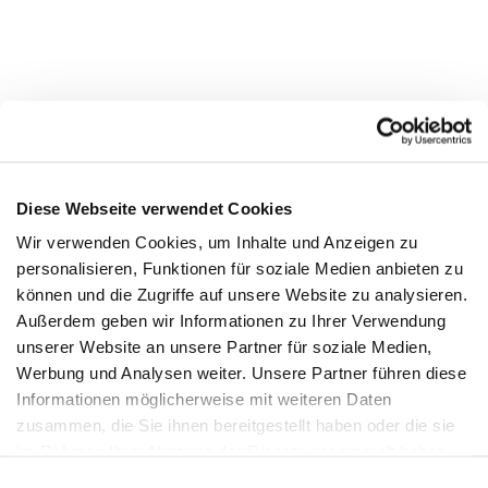
Diese Webseite verwendet Cookies
Wir verwenden Cookies, um Inhalte und Anzeigen zu
personalisieren, Funktionen für soziale Medien anbieten zu
können und die Zugriffe auf unsere Website zu analysieren.
Außerdem geben wir Informationen zu Ihrer Verwendung
unserer Website an unsere Partner für soziale Medien,
REFRIGIWEAR
Werbung und Analysen weiter. Unsere Partner führen diese
Informationen möglicherweise mit weiteren Daten
Franciacorta Designer Village
zusammen, die Sie ihnen bereitgestellt haben oder die sie
Store 100
im Rahmen Ihrer Nutzung der Dienste gesammelt haben.
Piazza Cascina Moie 1/2
Einwilligungsauswahl