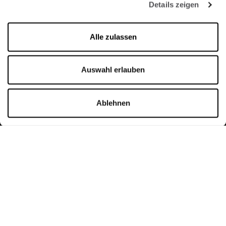
Details zeigen
Öffnungszeiten
Alle zulassen
Shops
Montag - Sonntag 10:00 - 20:00
Auswahl erlauben
Gastronomie
Ablehnen
Montag - Donnerstag 09:00 - 20:30
Freitag - Sonntag 09:00 - 21:00
Öffnungszeiten im Detail
Kontakt
Franciacorta Designer Village