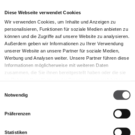
Diese Webseite verwendet Cookies
Wir verwenden Cookies, um Inhalte und Anzeigen zu
personalisieren, Funktionen für soziale Medien anbieten zu
können und die Zugriffe auf unsere Website zu analysieren.
TRUSSARDI
Außerdem geben wir Informationen zu Ihrer Verwendung
unserer Website an unsere Partner für soziale Medien,
Franciacorta Designer Village
Werbung und Analysen weiter. Unsere Partner führen diese
Store 152
Informationen möglicherweise mit weiteren Daten
Piazza Cascina Moie 1/2
zusammen, die Sie ihnen bereitgestellt haben oder die sie
25050 Rodengo Saiano BS
im Rahmen Ihrer Nutzung der Dienste gesammelt haben.
Einwilligungsauswahl
+390308568860
Notwendig
Präferenzen
Statistiken