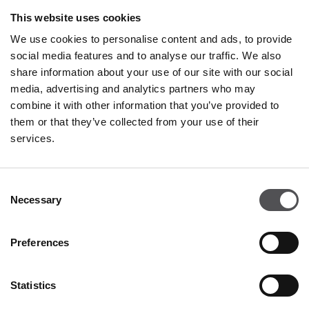
This website uses cookies
We use cookies to personalise content and ads, to provide
LA MARTINA
social media features and to analyse our traffic. We also
share information about your use of our site with our social
Franciacorta Designer Village
media, advertising and analytics partners who may
Negozio 31
combine it with other information that you’ve provided to
Piazza Cascina Moie 1/2
them or that they’ve collected from your use of their
25050 Rodengo Saiano BS
services.
030 5528686
Consent
outlet.franciacorta@lamartina.eu
Necessary
Selection
Preferences
Statistics