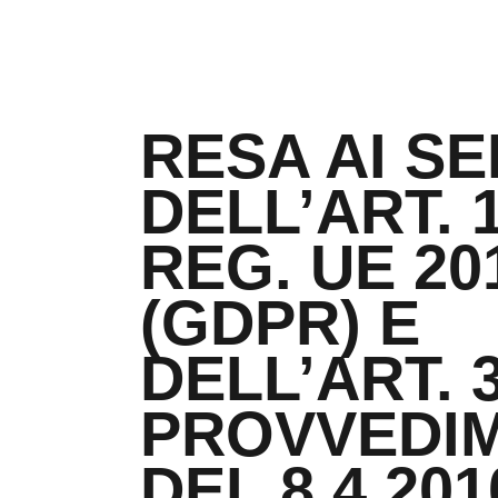
Skip to main content
RESA AI SE
DELL’ART. 
REG. UE 20
(GDPR) E
DELL’ART. 
PROVVEDI
DEL 8.4.201