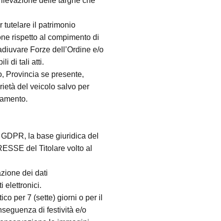
 rilevazione delle targhe che
 tutelare il patrimonio
ne rispetto al compimento di
oadiuvare Forze dell’Ordine e/o
i di tali atti.
lo, Provincia se presente,
rietà del veicolo salvo per
ttamento.
el GDPR, la base giuridica del
ESSE del Titolare volto al
zione dei dati
i elettronici.
co per 7 (sette) giorni o per il
seguenza di festività e/o