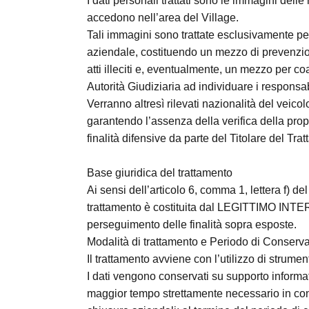
I dati personali trattati sono le immagini delle
accedono nell’area del Village.
Tali immagini sono trattate esclusivamente per
aziendale, costituendo un mezzo di prevenzio
atti illeciti e, eventualmente, un mezzo per c
Autorità Giudiziaria ad individuare i responsabil
Verranno altresì rilevati nazionalità del veico
garantendo l’assenza della verifica della prop
finalità difensive da parte del Titolare del Tra
Base giuridica del trattamento
Ai sensi dell’articolo 6, comma 1, lettera f) d
trattamento è costituita dal LEGITTIMO INTER
perseguimento delle finalità sopra esposte.
Modalità di trattamento e Periodo di Conserva
Il trattamento avviene con l’utilizzo di strument
I dati vengono conservati su supporto informati
maggior tempo strettamente necessario in con