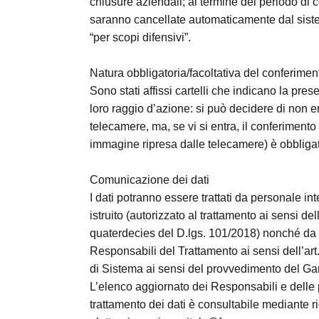
chiusure aziendali; al termine del periodo di
saranno cancellate automaticamente dal sistem
“per scopi difensivi”.
Natura obbligatoria/facoltativa del conferimen
Sono stati affissi cartelli che indicano la pre
loro raggio d’azione: si può decidere di non e
telecamere, ma, se vi si entra, il conferimento 
immagine ripresa dalle telecamere) è obbligat
Comunicazione dei dati
I dati potranno essere trattati da personale i
istruito (autorizzato al trattamento ai sensi del
quaterdecies del D.lgs. 101/2018) nonché da s
Responsabili del Trattamento ai sensi dell’ar
di Sistema ai sensi del provvedimento del Ga
L’elenco aggiornato dei Responsabili e delle 
trattamento dei dati è consultabile mediante ri