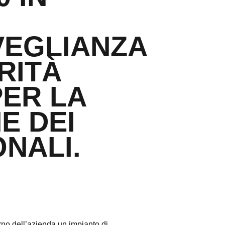
VEGLIANZA
RITÀ
ER LA
E DEI
ONALI.
terno dell’azienda un impianto di