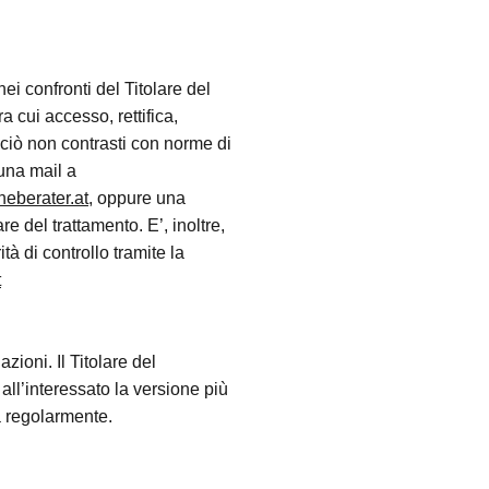
nei confronti del Titolare del
a cui accesso, rettifica,
 ciò non contrasti con norme di
una mail a
eberater.at
, oppure una
e del trattamento. E’, inoltre,
à di controllo tramite la
t
zioni. Il Titolare del
ll’interessato la versione più
la regolarmente.