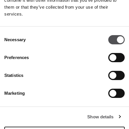
combine it with other information that you’ve provided to
them or that they’ve collected from your use of their
services.
Contatto
Consent
Franciacorta Designer Village
Necessary
Selection
Piazza Cascina Moie 1/2
25050 Rodengo Saiano BS
Preferences
+39 0306810364
info@franciacortadesignervillage.com
Statistics
Società
Marketing
Chi Siamo
Leasing
Contatto
Show details
Lavora con noi