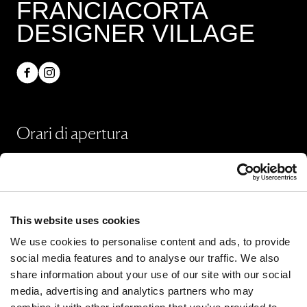
FRANCIACORTA
DESIGNER VILLAGE
Orari di apertura
Negozi
Lunedì - Domenica 10:00 - 20:00
Ristoranti & Caffé
This website uses cookies
Lunedì - Giovedì 09:00 - 20:30
We use cookies to personalise content and ads, to provide
Venerdì - Domenica 09:00 - 21:00
social media features and to analyse our traffic. We also
share information about your use of our site with our social
media, advertising and analytics partners who may
Orari di apertura in dettaglio