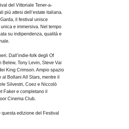
val del Vittoriale Tener-a-
 più attesi dell’estate italiana.
 Garda, il festival unisce
a unica e immersiva. Nel tempo
ndata su indipendenza, qualità e
nale.
ri. Dall’indie-folk degli Of
n Belew, Tony Levin, Steve Vai
i dei King Crimson. Ampio spazio
al Bollani All Stars, mentre il
ele Silvestri, Coez e Niccolò
et Faker e completano il
Door Cinema Club.
 questa edizione del Festival