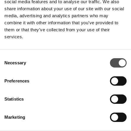
TOMMY HILFIGER
social media features and to analyse our traffic. We also
share information about your use of our site with our social
Franciacorta Designer Village
media, advertising and analytics partners who may
Negozio 49
combine it with other information that you’ve provided to
Piazza Cascina Moie 1/2
them or that they’ve collected from your use of their
25050 Rodengo Saiano BS
services.
+390306119733
Consent
Necessary
Selection
Preferences
Statistics
FRANCIACORTA
DESIGNER VILLAGE
Marketing