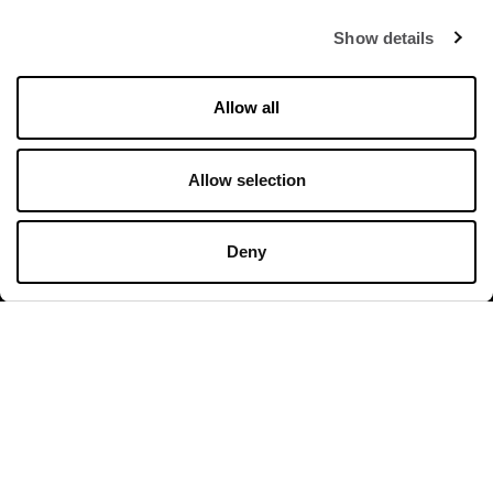
Show details
Orari di apertura
Allow all
Negozi
Allow selection
Lunedì - Domenica 10:00 - 20:00
Ristoranti & Caffé
Deny
Lunedì - Giovedì 09:00 - 20:30
Venerdì - Domenica 09:00 - 21:00
Orari di apertura in dettaglio
Contatto