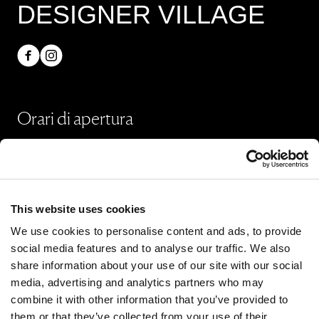
DESIGNER VILLAGE
Orari di apertura
Negozi
Lunedì - Domenica 10:00 - 20:00
Ristoranti & Caffé
This website uses cookies
Lunedì - Giovedì 09:00 - 20:30
We use cookies to personalise content and ads, to provide
Venerdì - Domenica 09:00 - 21:00
social media features and to analyse our traffic. We also
share information about your use of our site with our social
media, advertising and analytics partners who may
Orari di apertura in dettaglio
combine it with other information that you’ve provided to
them or that they’ve collected from your use of their