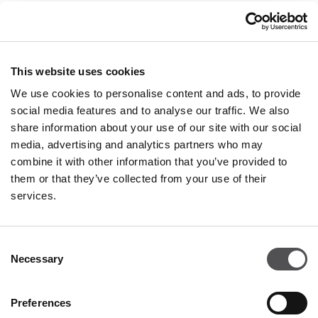
This website uses cookies
We use cookies to personalise content and ads, to provide
social media features and to analyse our traffic. We also
share information about your use of our site with our social
media, advertising and analytics partners who may
BOXEUR DES RUES
combine it with other information that you’ve provided to
Franciacorta Designer Village
them or that they’ve collected from your use of their
Negozio 136
services.
Piazza Cascina Moie 1/2
25050 Rodengo Saiano BS
Consent
Necessary
+390306813033
Selection
Preferences