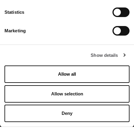
Statistics
Marketing
FRANCIACORTA
DESIGNER VILLAGE
Show details
Allow all
Orari di apertura
Allow selection
Negozi
Lunedì - Domenica 10:00 - 20:00
Deny
Ristoranti & Caffé